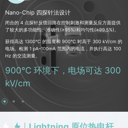
Nano-Chip 四探针法设计
闭合的 4 点探针反馈回路在控制刺激和测量反应方面提供
独特 SiNx 窗口，兼容样品种类多
多样芯片配置，可轻松升级
了较大的多功能性、准确性(≥95%)和均匀性(≥99.5%)。
采用独特的SiNx窗口设计，可以很容易将样品薄片或纳米
可根据您的实验需求提供不同的配置。从专用偏压或加热
获得高达 1300°C 的温度和 900°C 时高于 300 kV/cm 的
线放置在细长的窗口中，或者选择SiNx窗口来支撑纳米颗
芯片以及同时偏压+加热中选择。支持后续的使用过程中进
电场。检测 1 pA–100mA 范围内的电流，并执行高达 100
粒。
行配置升级，实现实验的多样化设计
Hz 的交流测量。
独特的 SiNx 窗口设计
加热或加电，或同时加热加电
900℃ 环境下，电场可达 300
kV/cm
Lightning 原位热电杆