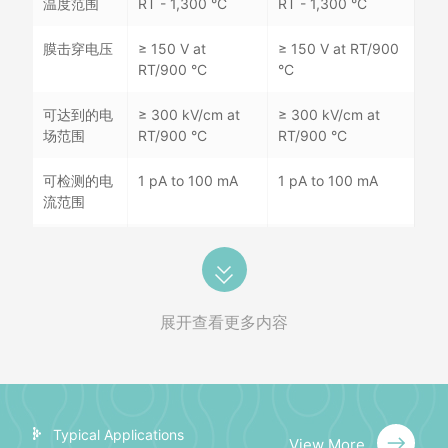
温度范围
RT - 1,300 °C
RT - 1,300 °C
膜击穿电压
≥ 150 V at
≥ 150 V at RT/900
RT/900 °C
°C
可达到的电
≥ 300 kV/cm at
≥ 300 kV/cm at
场范围
RT/900 °C
RT/900 °C
可检测的电
1 pA to 100 mA
1 pA to 100 mA
流范围
AC 测量
Up to 100 Hz
Up to 100 Hz
极靴兼容性
All
Bio-TWIN, C-TWIN,
TWIN
展开查看更多内容
X-TWIN, S-TWIN
Alpha 角倾
URP, FHP ≥ ± 8
≥ ± 22 deg
转范围
deg
Typical Applications
View More