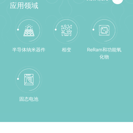
应用领域
HRP, WGP ≥ ± 20
deg
Beta 角倾
URP, FHP ≥ ± 15
≥ ± 25 deg
转范围
deg
HRP, WGP ≥ ± 25
半导体纳米器件
相变
ReRam和功能氧
deg
化物
可达到的分
≤ 60 pm
≤ 60 pm
辨率
漂移率
≤ 0.5 nm/min
≤ 0.5 nm/min
固态电池
温度准确率
≥ 95 %
≥ 95 %
温度均匀性
≥ 99.5 %
≥ 99.5 %