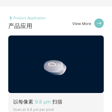
焦点尺寸
50 µm
滤片数
4
Product Application
View More
产品应用
探测器
图像类型
15 MP CMOS
视野范围
22 x 13 mm
射线防护
防射线损伤功能
以每像素
9.8 μm
扫描
Scan at 9.8 μm per pixel