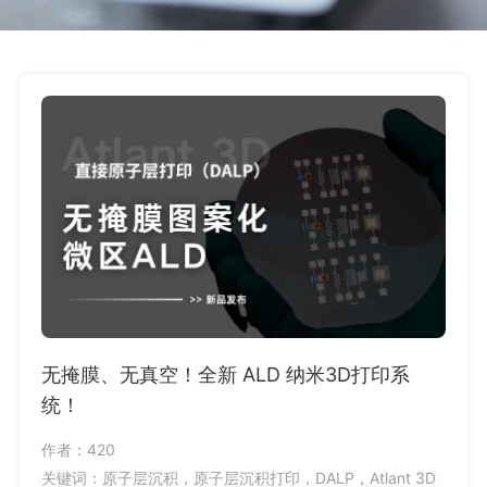
无掩膜、无真空！全新 ALD 纳米3D打印系
新品
统！
视化
作者：420
作者：1
关键词：原子层沉积，原子层沉积打印，DALP，Atlant 3D
关键词