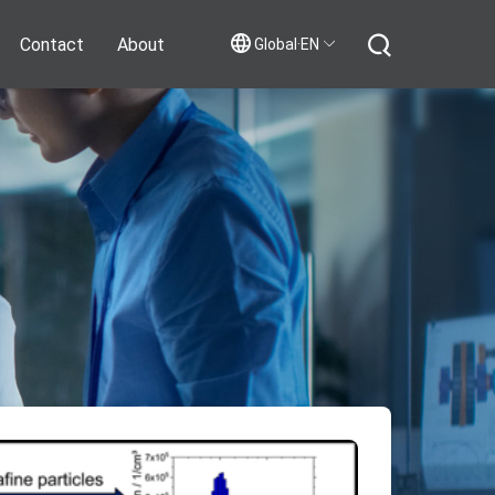
Contact
About
Global·EN
Contact Us
Join Us
干法膜电