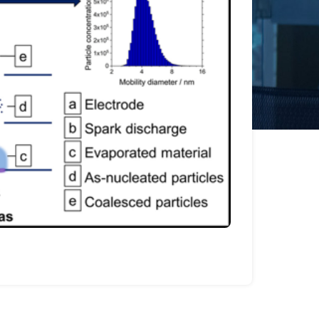
作者：VSPar
日期：2023
VSPart
行涂布，从
动的气氛中
进行气溶胶
View Mor