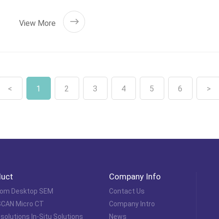
View More
<
1
2
3
4
5
6
>
duct
Company Info
om Desktop SEM
Contact Us
CAN Micro CT
Company Intro
olutions In-Situ Solutions
News