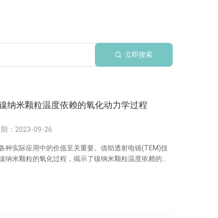
立即搜索
实验助力揭示镍纳米颗粒温度依赖的氧化动力学过程
期：2023-09-26
种实际应用中的价值至关重要。借助透射电镜(TEM)技
镍纳米颗粒的氧化过程，揭示了镍纳米颗粒温度依赖的氧
dation Dynamics of Ni Nanoparticles via Ambient
期刊《 Nano Letters》上。