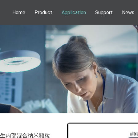
Home
Product
Application
Support
News
Phenom Desktop SEM
Application
Webinar
News
Information
NEOSCAN Micro CT
Publications
Service
Activities
DENSsolutions In-Situ Solutions
Download
VSParticle Nanoparticle Solutions
Forge Nano PALD
Technoorg Linda Ion Milling
产生内部混合纳米颗粒