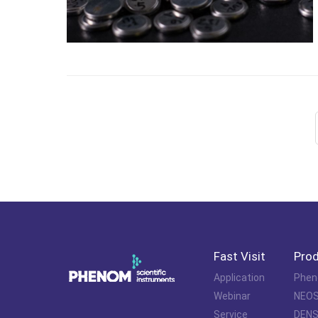
Fast Visit
Pro
Application
Phen
Webinar
NEOS
Service
DENSs