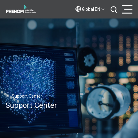
Global·EN
Support Center
Support Center