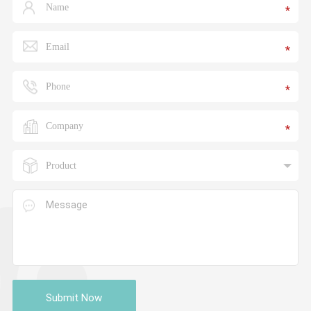
*
*
*
*
Submit Now