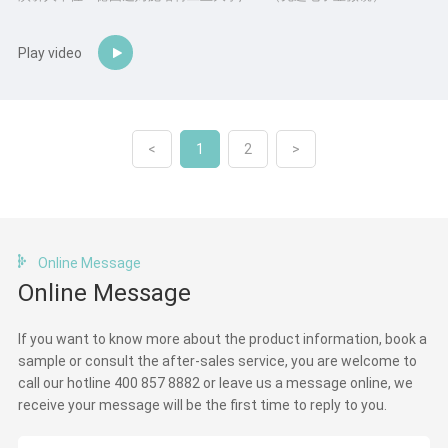
Play video
<
1
2
>
Online Message
Online Message
If you want to know more about the product information, book a
sample or consult the after-sales service, you are welcome to
call our hotline 400 857 8882 or leave us a message online, we
receive your message will be the first time to reply to you.