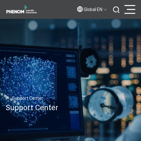
Global·EN
Support Center
Support Center