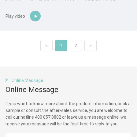
Play video
<
1
2
>
Online Message
Online Message
If you want to know more about the product information, book a
sample or consult the after-sales service, you are welcome to
call our hotline 400 857 8882 or leave us a message online, we
receive your message will be the first time to reply to you.