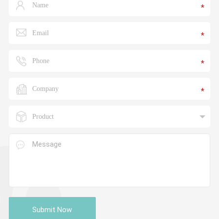
*
*
*
*
Submit Now