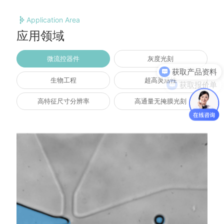
•创建正交点阵图案
Application Area
•用户自定义点阵间距、驻留时长、曝光时长、曝光图形、直写速
应用领域
•能够保存、加载和合并生成的正交点阵图案
获取产品资料
微流控器件
灰度光刻
•配备图案预览窗口
获取报价单
生物工程
超高灵活性
•支持导入图片自定义图形；可自动生成连续图形序列，可自主设
高特征尺寸分辨率
高通量无掩膜光刻
光学
•集成式数码变焦控制
•集成光强度控制
•可通过指定激活的DMD微镜数量来控制照明区域