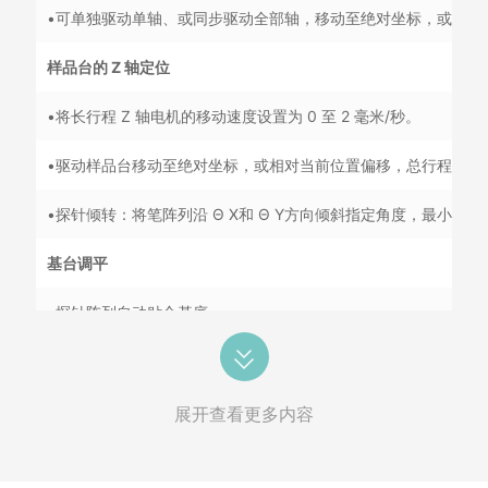
•可单独驱动单轴、或同步驱动全部轴，移动至绝对坐标，或相对当前
样品台的 Z 轴定位
•将长行程 Z 轴电机的移动速度设置为 0 至 2 毫米/秒。
•驱动样品台移动至绝对坐标，或相对当前位置偏移，总行程 25 
•探针倾转：将笔阵列沿 Θ X和 Θ Y方向倾斜指定角度，最小增量为 4×
基台调平
•探针阵列自动贴合基底
•四点位实时接触监测，支持人工完成探针阵列与基底平面对准
•搭载专利反馈控制算法，实现探针阵列与基底平面自动校准
展开查看更多内容
模式