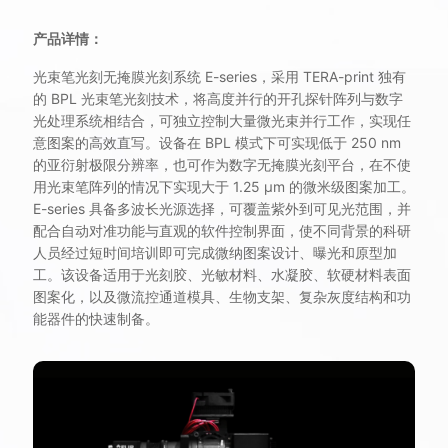
产品详情：
光束笔光刻无掩膜光刻系统 E-series，采用 TERA-print 独有
的 BPL 光束笔光刻技术，将高度并行的开孔探针阵列与数字
光处理系统相结合，可独立控制大量微光束并行工作，实现任
意图案的高效直写。设备在 BPL 模式下可实现低于 250 nm
的亚衍射极限分辨率，也可作为数字无掩膜光刻平台，在不使
用光束笔阵列的情况下实现大于 1.25 μm 的微米级图案加工。
E-series 具备多波长光源选择，可覆盖紫外到可见光范围，并
配合自动对准功能与直观的软件控制界面，使不同背景的科研
人员经过短时间培训即可完成微纳图案设计、曝光和原型加
工。该设备适用于光刻胶、光敏材料、水凝胶、软硬材料表面
图案化，以及微流控通道模具、生物支架、复杂灰度结构和功
能器件的快速制备。