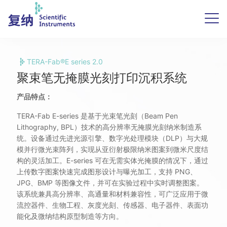
TERA-Fab®E series 2.0 聚束笔无
掩膜光刻打印沉积系统
集成聚束笔光刻、蘸笔打印、DMD 无掩模光刻三大工
TERA-Fab®E series 2.0
艺，一体化高精度微纳图形制备系统
聚束笔无掩膜光刻打印沉积系统
产品特点：
TERA-Fab E-series 是基于光束笔光刻（Beam Pen
Lithography, BPL）技术的高分辨率无掩膜光刻纳米制造系
统。设备通过先进光源引擎、数字光处理模块（DLP）与大规
模并行微光束阵列，实现从亚衍射极限纳米图案到微米尺度结
构的灵活加工。E-series 可在无需实体光掩膜的情况下，通过
上传数字图案快速完成图形设计与曝光加工，支持 PNG、
JPG、BMP 等图像文件，并可在实验过程中实时调整图案。
该系统兼具高分辨率、高通量和材料兼容性，可广泛应用于微
流控器件、生物工程、灰度光刻、传感器、电子器件、表面功
能化及微纳结构原型制造等方向。