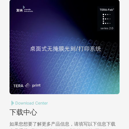
电动Z轴定位
行程范围：50 毫米，双向重复精度：<50 微米
数字光处理
DLP5500 1024 x 768 分辨率
（DLP）
光源
紫外LED光源（405纳米）2.4-2.8瓦，绿色
365纳米波长可选。
5倍目标M计划
工作距离 34 毫米，分辨率 2 微米，另有物镜可
APO
视野
1.48 毫米 x 1.11 毫米（安装 5 倍物镜后）
CMOS相机
1200万像素（4000 x 3000），传感器尺寸为
米 x 1.85微米
Download Center
下载中心
如果您想要了解更多产品信息，请填写以下信息下载