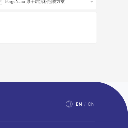
EN
/
CN