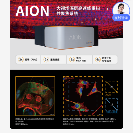
相机接口
1
2
2
激光光纤输入
1
2
2
针孔
固定
可调
可调
二色向镜
固定
固定
可调