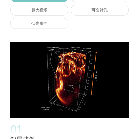
超大视场
可变针孔
低光毒性
01