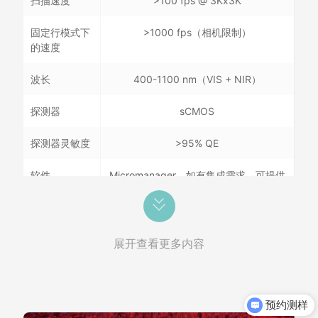
扫描速度
>100 fps @ 3Kx3K
固定行模式下
>1000 fps（相机限制）
的速度
波长
400-1100 nm（VIS + NIR）
探测器
sCMOS
探测器灵敏度
>95% QE
软件
Micromanager，如有集成需求，可提供
软件开发工具包
解卷积
Microvolution（实时）; SVI
Huygens（后处理）
展开查看更多内容
模式
明场，宽场和共聚焦
宽场/共聚焦
电动
预约测样
切换