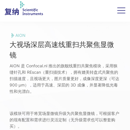
AION 大视场深层高速线重扫共聚焦
显微镜
采用狭缝针孔的高速线重扫共聚焦系统，拥有超大视场，
适用于高速、深层的 3D 成像，并显著降低光毒性和光漂
AION
白。
大视场深层高速线重扫共聚焦显微
镜
AION 是 Confocal.nl 推出的旗舰线重扫共聚焦模块，采用狭
缝针孔和 REscan（重扫描技术），拥有媲美转盘式共聚焦的
扫描速度，且视场更大，图片质量更好，成像深度更深（可达
900 μm），适用于高速、深层的 3D 成像，并显著降低光毒
性和光漂白。
该模块可用于将宽场显微镜升级为共聚焦显微镜，可根据客户
的现有配置和需求进行灵活定制（无升级需求也可以整套购
买）。