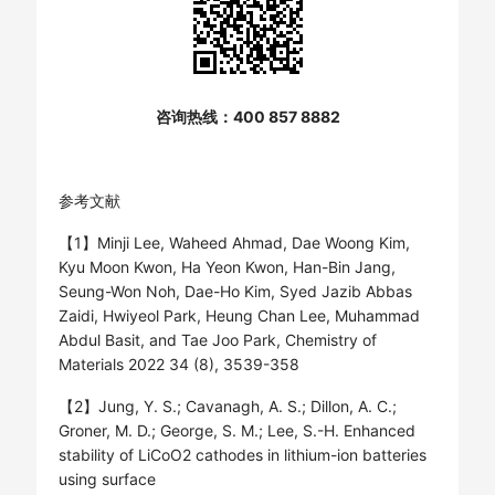
咨询热线：400 857 8882
参考文献
【1】Minji Lee, Waheed Ahmad, Dae Woong Kim,
Kyu Moon Kwon, Ha Yeon Kwon, Han-Bin Jang,
Seung-Won Noh, Dae-Ho Kim, Syed Jazib Abbas
Zaidi, Hwiyeol Park, Heung Chan Lee, Muhammad
Abdul Basit, and Tae Joo Park, Chemistry of
Materials 2022 34 (8), 3539-358
【2】Jung, Y. S.; Cavanagh, A. S.; Dillon, A. C.;
Groner, M. D.; George, S. M.; Lee, S.-H. Enhanced
stability of LiCoO2 cathodes in lithium-ion batteries
using surface