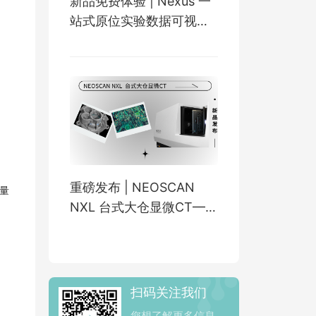
新品免费体验 | Nexus 一
站式原位实验数据可视化
平台
重磅发布 | NEOSCAN
测量
NXL 台式大仓显微CT——
专为“大尺寸+高密度”样品
，
而生！
扫码关注我们
您想了解更多信息