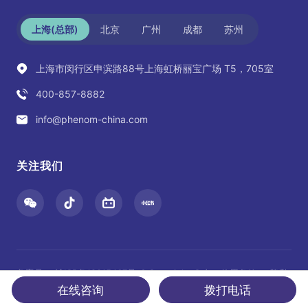
上海(总部)
北京
广州
成都
苏州
上海市闵行区申滨路88号上海虹桥丽宝广场 T5，705室
400-857-8882
info@phenom-china.com
关注我们
备案号：
沪ICP备12015467号-6
Copyright © (
使用条款
隐私
2023) 复纳科学仪器（上海）有限公司 使用条款
声明
Cookies
在线咨询
拨打电话