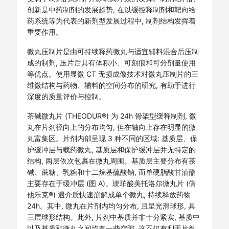
创新是中药制剂的发展趋势, 在以缓控释制剂和靶向给
药系统等为代表的新剂型发展过程中, 制剂结构发挥着
重要作用。
微丸压制片是由可持续释药微丸与适宜辅料混合后压制
成的制剂, 压片后具有体积小、可刻痕和可分剂量使用
等优点。使用显微 CT 无损成像技术对微丸压制片的三
维微结构与药物、辅料的空间分布的研究, 有助于进行
深度的质量评价与控制。
茶碱微丸片 (THEODUR®) 为 24h 骨架型缓释制剂, 微
丸在片剂径向上的分布均匀, 但在轴向上存在明显的微
丸富集区。片剂内部呈现 3 种不同的区域: 基质层、保
护缓冲层与载药微丸, 基质层和保护缓冲层并无特定的
结构, 两层依次包裹在微丸周围。基质层主要分布有茶
碱、蔗糖、乳糖和十二烷基硫酸钠, 而单硬脂酸甘油酯
主要存在于缓冲层 (图 A)。琥珀酸美托洛尔微丸片 (倍
他乐克®) 遇介质快速崩解成单个微丸, 持续释放药物
24h。其中, 微丸在片剂内均匀分布, 且呈光滑球形, 具
三层球形结构。此外, 片剂中基质并非十分紧实, 基质中
以及基质和微丸之间均有一些空隙, 这不仅有利于片剂