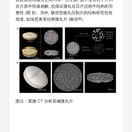
在介质中快速崩解, 也保证微丸在压片过程中结构的完
整性 (图 B)。另外, 肠溶型微丸压制片的结构研究也有
报道, 如埃思奥美拉唑微丸片 (耐信®)。
图注：显微 CT 分析茶碱微丸片