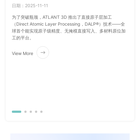
原位
日期：2025-11-11
日期：2
为了突破瓶颈，ATLANT 3D 推出了直接原子层加工
（Direct Atomic Layer Processing，DALP®）技术——全
Nex
球首个能实现原子级精度、无掩模直接写入、多材料原位加
可视
工的平台。
View More
数据
时间
可视
View 