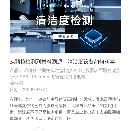
从颗粒检测到材料溯源，清洁度设备如何科学选型？
产品： 环境落尘颗粒实时监控仪 PFS , 仪器表面颗粒物分
析仪 SAS , Phenom 飞纳台式扫描电镜
关键词：
日期：2026-02-27
在锂电、汽车、钢铁与半导体等高端制造领域，微米级颗粒与
非金属夹杂物已成为影响可靠性、良率与产品寿命的关键因
素。清洁度不再只是检测项目，而是企业核心竞争力的重要组
成部分。科学选型，决定质量上限。