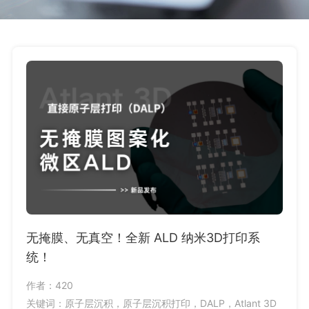
无掩膜、无真空！全新 ALD 纳米3D打印系
新品
统！
视化
作者：420
作者：1
关键词：原子层沉积，原子层沉积打印，DALP，Atlant 3D
关键词