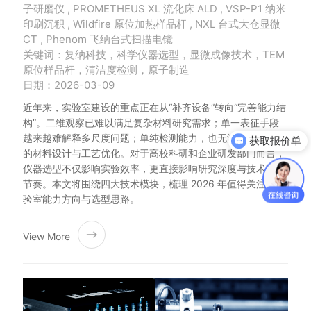
子研磨仪 , PROMETHEUS XL 流化床 ALD , VSP-P1 纳米
印刷沉积 , Wildfire 原位加热样品杆 , NXL 台式大仓显微
CT , Phenom 飞纳台式扫描电镜
关键词：复纳科技，科学仪器选型，显微成像技术，TEM
原位样品杆，清洁度检测，原子制造
日期：2026-03-09
近年来，实验室建设的重点正在从“补齐设备”转向“完善能力结
获取报价单
构”。二维观察已难以满足复杂材料研究需求；单一表征手段
越来越难解释多尺度问题；单纯检测能力，也无法支撑高水平
预约测样
的材料设计与工艺优化。对于高校科研和企业研发部门而言，
仪器选型不仅影响实验效率，更直接影响研究深度与技术转化
节奏。本文将围绕四大技术模块，梳理 2026 年值得关注的实
验室能力方向与选型思路。
View More