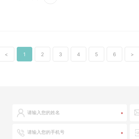
<
1
2
3
4
5
6
>
*
*