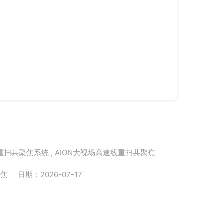
时间轴导航
：长时
可视化导出
：让数
View More
线重扫共聚焦系统 , AION大视场高速线重扫共聚焦
聚焦
日期：2026-07-17