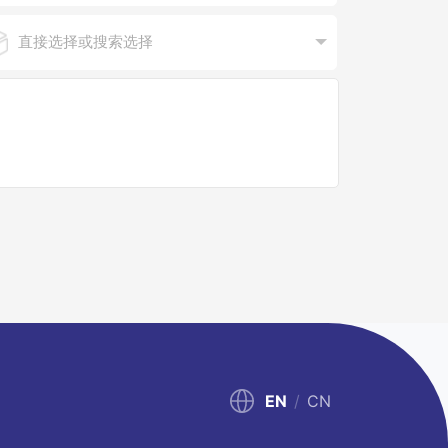
EN
/
CN