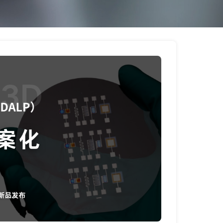
新品免费体验 |
作者：1,2,3,4,5
关键词：DENSso
数据可视化平台，
日期：2025-08-2
Nexus 是 DEN
帮助科研人员在同
数据同步
：不同来